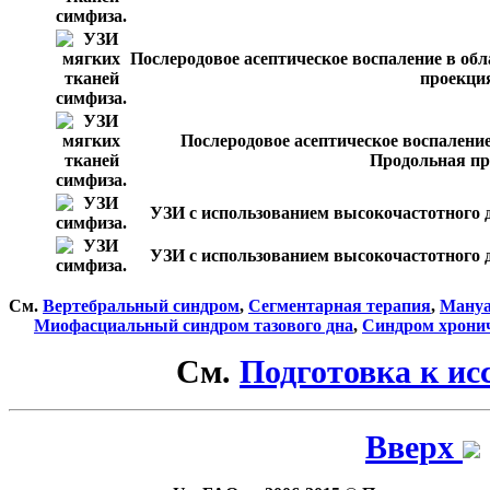
Послеродовое асептическое воспаление в обл
проекци
Послеродовое асептическое воспаление
Продольная пр
УЗИ с использованием высокочастотного 
УЗИ с использованием высокочастотного 
См.
Вертебральный синдром
,
Сегментарная терапия
,
Мануа
Миофасциальный синдром тазового дна
,
Синдром хронич
См.
Подготовка к ис
Вверх