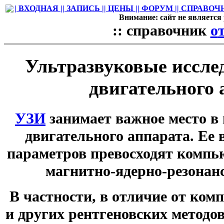
| ВХОДНАЯ |
| ЗАПИСЬ |
| ЦЕНЫ |
| ФОРУМ |
| СПРАВОЧН
Внимание: сайт не является
::
справочник
о
Ультразвуковые иссле
двигательного 
УЗИ
занимает важное место в 
двигательного аппарата. Ее 
параметров превосходят компь
магнитно-ядерно-резонан
В частности, в отличие от ко
и других рентгеновских методо