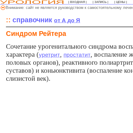
| ВХОДНАЯ |
| ЗАПИСЬ |
| ЦЕНЫ |
Внимание: сайт не является руководством к самостоятельному лече
::
справочник
о
т А до Я
Синдром Рейтера
Сочетание урогенитального синдрома восп
характера (
,
, воспаление 
уретрит
простатит
половых органов), реактивного полиартрит
суставов) и коньюнктивита (воспаление ко
слизистой век).