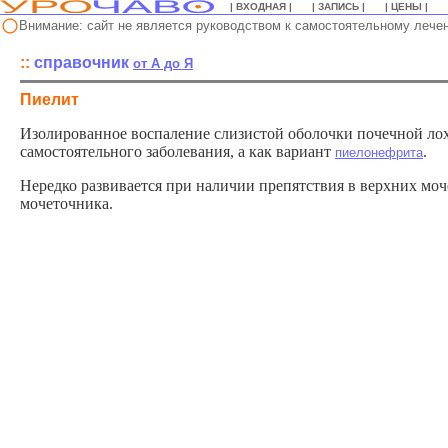
| ВХОДНАЯ |
| ЗАПИСЬ |
| ЦЕНЫ |
Внимание: сайт не является руководством к самостоятельному лече
::
справочник
о
т А до Я
Пиелит
Изолированное воспаление слизистой оболочки почечной лоха
самостоятельного заболевания, а как вариант
.
пиелонефрита
Нередко развивается при наличии препятствия в верхних моч
мочеточника.