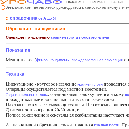
| ВХОДНАЯ |
| ЗАПИСЬ |
| ЦЕНЫ |
Внимание: сайт не является руководством к самостоятельному лече
::
справочник
о
т А до Я
Обрезание - циркумцизио
Операция по удалению
крайней плоти полового члена
Показания
Медицинские (
,
,
и 
фимоз
кондиломы
преждевременная эякуляция
Техника
Циркумцизио - круговое иссечение
проводится 
крайней плоти
Операция осуществляется под местной анестезией.
, соединяющая головку пениса и кожу
Уздечка полового члена
по
проходят важные кровеносные и лимфатические сосуды.
Накладываются рассасывающиеся швы. Нерассасывающиеся ш
Длительность операции 20-30 минут.
Полное заживление и сексуальная реабилитация наступают че
Альтернативой обрезанию служит пластика
. Пр
крайней плоти