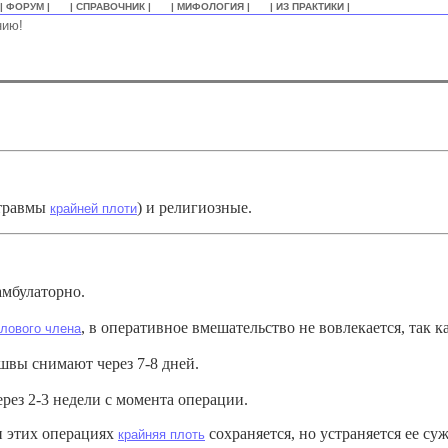
| ФОРУМ |
| СПРАВОЧНИК |
| МИФОЛОГИЯ |
| ИЗ ПРАКТИКИ |
нию!
травмы
) и религиозные.
крайней плоти
амбулаторно.
, в оперативное вмешательство не вовлекается, так к
лового члена
вы снимают через 7-8 дней.
рез 2-3 недели с момента операции.
и этих операциях
сохраняется, но устраняется ее су
крайняя плоть