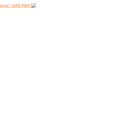
нопсис" (ЦКБ РАН)