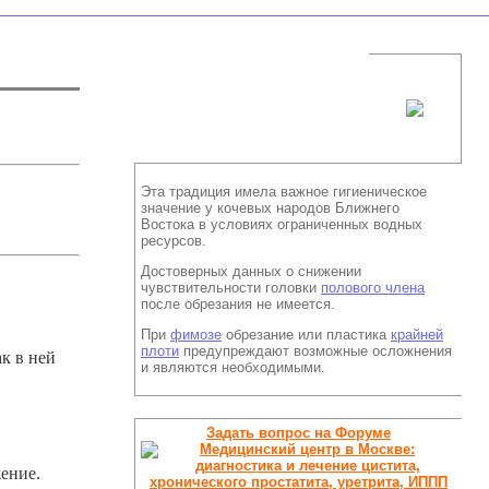
Эта традиция имела важное гигиеническое
значение у кочевых народов Ближнего
Востока в условиях ограниченных водных
ресурсов.
Достоверных данных о снижении
чувствительности головки
полового члена
после обрезания не имеется.
При
фимозе
обрезание или пластика
крайней
плоти
предупреждают возможные осложнения
ак в ней
и являются необходимыми.
Задать вопрос на Форуме
жение.