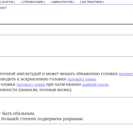
| ФОРУМ |
| СПРАВОЧНИК |
| МИФОЛОГИЯ |
| ИЗ ПРАКТИКИ |
нию!
таточной амплитудой и может мешать обнажению головки
половог
иводить к искривлению головки
.
полового члена
 головки
при натягивании
.
полового члена
крайней плоти
ивности (онанизм, половая жизнь).
т быть обильным.
се большей степени подвержена разрывам.