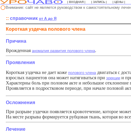
| ВХОДНАЯ |
| ЗАПИСЬ |
| ЦЕНЫ |
Внимание: сайт не является руководством к самостоятельному лече
::
справочник
о
т А до Я
Короткая уздечка полового члена
Причина
Врожденная
.
аномалия развития полового члена
Проявления
Короткая уздечка не дает коже
двигаться с дос
полового члена
взрослых пациентов она может натягиваться при
и пр
эрекции
Характерны боль при половом акте и небольшое отклонение
Проявляется в подростковом периоде, при начале половой акт
Осложнения
При разрыве уздечки появляется кровотечение, которое може
На месте разрыва формируется рубцовая ткань, которая во в
Лечение